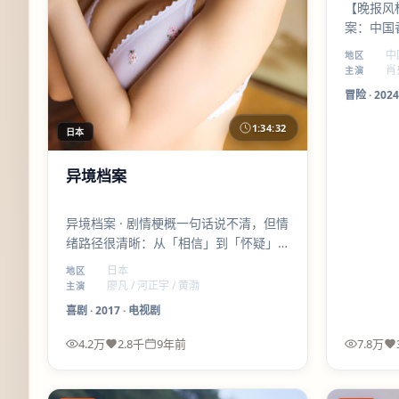
【晚报风
案：中国
进。第一
中
地区
戏是全片
肖央
主演
冒险
·
2024
1:34:32
日本
异境档案
异境档案 · 剧情梗概一句话说不清，但情
绪路径很清晰：从「相信」到「怀疑」
再到「自洽」。喜剧 元素服务人物，而
日本
地区
不是反过来。
廖凡 / 河正宇 / 黄渤
主演
喜剧
·
2017
·
电视剧
4.2万
2.8千
9年前
7.8万