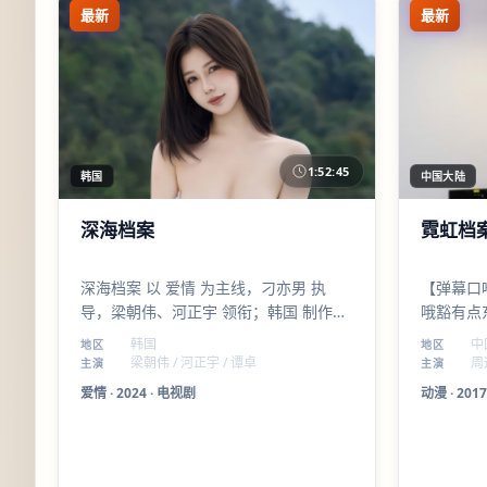
最新
最新
1:52:45
韩国
中国大陆
深海档案
霓虹档
深海档案 以 爱情 为主线，刁亦男 执
【弹幕口
导，梁朝伟、河正宇 领衔；韩国 制作语
哦豁有点
境下，把 电视剧 的观看体验做得更细腻
刀人的。
韩国
中
地区
地区
——配角线比主线更锋利，值得一看。
梁朝伟 / 河正宇 / 谭卓
周
主演
主演
爱情
·
2024
·
电视剧
动漫
·
2017