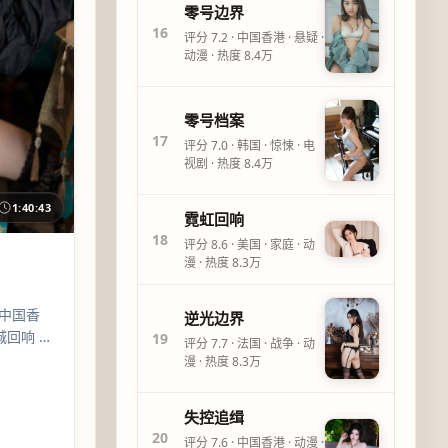
零号边界
16
评分
7.2
·
中国香港
·
悬疑
·
动漫
· 热度
8.4万
零号档案
17
评分
7.0
·
韩国
·
惊悚
·
电
视剧
· 热度
8.4万
1:40:43
霓虹回响
18
评分
8.6
·
美国
·
家庭
·
动
漫
· 热度
8.3万
：中国香
逆光边界
城回响 把
19
评分
7.7
·
法国
·
战争
·
动
白宇、
漫
· 热度
8.3万
。
失控追缉
20
评分
7.6
·
中国香港
·
动漫
·