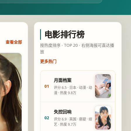
电影排行榜
查看全部
按热度排序 · TOP 20 · 右侧海报可直达播
放
更多热门
月面档案
01
评分
6.5
·
日本
·
动漫
·
动
漫
· 热度
9.8万
失控回响
02
评分
6.9
·
英国
·
悬疑
·
综
艺
· 热度
9.7万