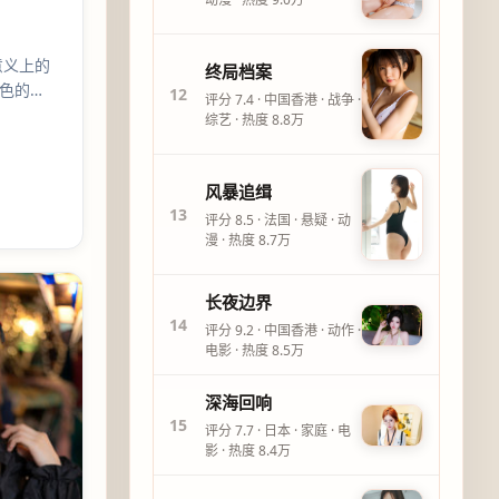
意义上的
终局档案
色的
12
评分
7.4
·
中国香港
·
战争
·
与代价；
综艺
· 热度
8.8万
风暴追缉
13
评分
8.5
·
法国
·
悬疑
·
动
漫
· 热度
8.7万
长夜边界
14
评分
9.2
·
中国香港
·
动作
·
电影
· 热度
8.5万
深海回响
15
评分
7.7
·
日本
·
家庭
·
电
影
· 热度
8.4万