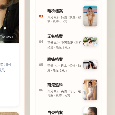
断桥档案
03
评分
6.9
·
韩国
·
家庭
·
综
艺
· 热度
9.7万
无名档案
2:02:23
04
评分
8.0
·
中国香港
·
科幻
·
动漫
· 热度
9.6万
寒锋档案
 星河回
05
评分
7.9
·
日本
·
惊悚
·
动
、廖凡、杨
漫
· 热度
9.6万
后劲。
南港追缉
06
评分
8.2
·
英国
·
传记
·
电
视剧
· 热度
9.5万
白昼档案