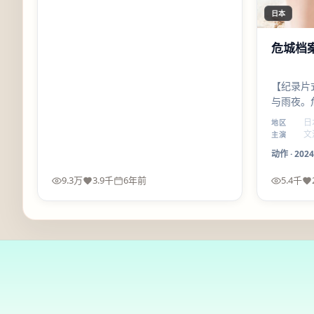
日本
危城档
【纪录片
与雨夜。
极端情境
日
地区
正推动叙
文
主演
动作
·
2024
9.3万
3.9千
6年前
5.4千