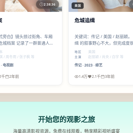
2:38:36
美国
案
危城追缉
式旁白】镜头掠过街角、车厢
关键词：传记 / 美国 / 赵丽颖。
危城档案 记录了一群普通人在
缉 的叙事野心不大，但完成度
下的选择；动作 只是容器，真
合喜欢「人物先行、情节后至」
本
美国
地区
事的是细节。
众。
淇 / 周冬雨 / 张子枫 等
赵丽颖 / 肖央 / 白宇 等
主演
·
电视剧
传记
·
2023
·
综艺
2千
2年前
1.4万
2.1千
3年前
开始您的观影之旅
海量高清影视资源，免费在线观看，畅享精彩视听盛宴