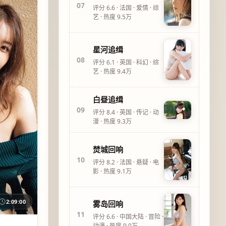
07
评分
6.6
·
法国
·
爱情
·
综
艺
· 热度
9.5万
星河追缉
08
评分
6.1
·
英国
·
科幻
·
综
艺
· 热度
9.4万
白昼追缉
09
评分
8.4
·
英国
·
传记
·
动
漫
· 热度
9.3万
焚城回响
10
评分
8.2
·
法国
·
悬疑
·
电
影
· 热度
9.1万
2:09:00
雾岛回响
11
评分
6.6
·
中国大陆
·
冒险
·
动漫
· 热度
9.0万