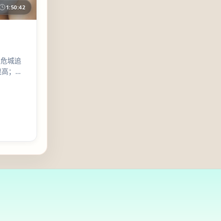
1:50:42
 危城追
很高；适
的观