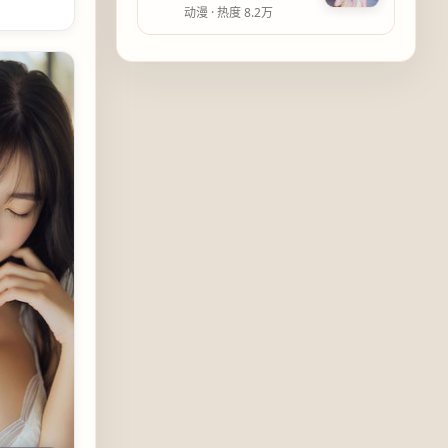
动漫
· 热度
8.2万