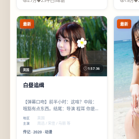
2.7万
2.5千
5年前
1.6万
最新
最新
1:57:36
英国
白昼追缉
【弹幕口吻】前半小时：这啥？中段：
哦豁有点东西。结尾：导演 程耳 你是懂
刀人的。#白昼追缉 #周迅名场面预定
英国
地区
周迅 / 宋佳 / 马丽 等
主演
传记
·
2020
·
动漫