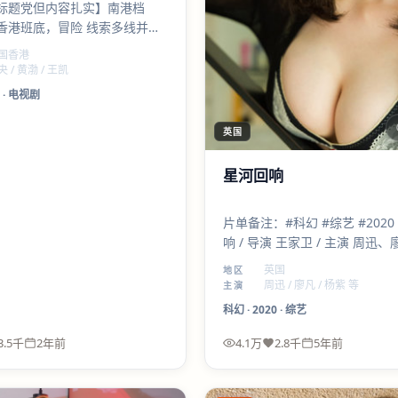
标题党但内容扎实】南港档
香港班底，冒险 线索多线并
幕就埋雷；黄渤 与 王凯 的对手
国香港
高光之一。
 / 黄渤 / 王凯
·
电视剧
英国
星河回响
片单备注：#科幻 #综艺 #2020
响 / 导演 王家卫 / 主演 周迅
紫。观感关键词：诙谐、留白、
英国
地区
周迅 / 廖凡 / 杨紫 等
主演
科幻
·
2020
·
综艺
3.5千
2年前
4.1万
2.8千
5年前