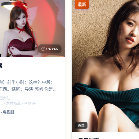
最新
1:43:46
案
吻】前半小时：这啥？中段：
东西。结尾：导演 郭帆 你是懂
#霓虹档案 #周迅名场面预定
国大陆
迅 / 木村拓哉 / 马丽 等
·
电视剧
英国