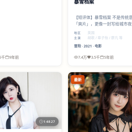
暴雪档案
【短评体】暴雪档案 不是传统
「爽片」，更像一封写给城市夜
信。冒险 外壳下，讲的是选择
英国
地区
刁亦男 的调度让群戏也不乱。
胡歌 / 章子怡 / 廖凡 等
主演
冒险
·
2021
·
电影
.5千
9年前
7.4万
3.5千
5年前
最新
1:48:27