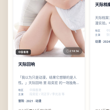
天际档
天际档案
漫实验。
脸；摄影
中
地区
很舒服。
张
主演
动漫
·
2024
2:18:56
中国香港
天际回响
「我以为只是动漫，结果它想聊的是人
性。」天际回响 里 段奕宏 的一场独角戏
值得反复拉片；整体气质偏 诙谐，适合
中国香港
地区
喜欢细品的观众。
段奕宏 / 河正宇 / 李光洁 等
主演
冒险
·
2021
·
动漫