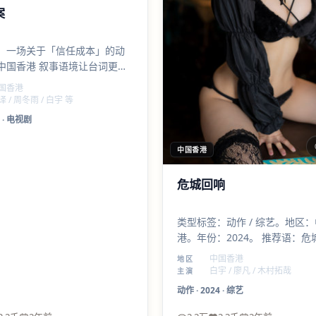
案
：一场关于「信任成本」的动
中国香港 叙事语境让台词更贴
偏克制，配乐点到为止，留白
国香港
译 / 周冬雨 / 白宇 等
·
电视剧
中国香港
危城回响
类型标签：动作 / 综艺。地区
港。年份：2024。 推荐语：危
「好看」与「耐看」叠在一起；
中国香港
地区
廖凡 的表演层次足够支撑二刷
白宇 / 廖凡 / 木村拓哉
主演
动作
·
2024
·
综艺